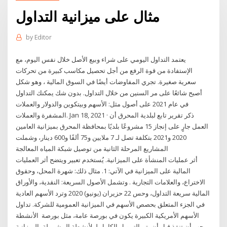
مثال على ميزانية التداول
by
Editor
يعتمد التداول اليومي على شراء وبيع الأصل خلال نفس اليوم، مع
الإستفادة من قوة الرفع من أجل تحصيل مكاسب كبيرة من تحركات
سعرية صغيرة. تجري المفاوضات أيضًا في السوق المالية ، وهو شكل
أصبح شائعًا على مر السنين من خلال التداول. بدون شك يمكنك التداول
في عام 2021 على أصول مثل: الأسهم وبيتكوين والدولار والعملات
المشفرة والعملات. Jan 18, 2021 · ذكر تقرير تابع لبلدية المحرق أن
العمل جارٍ على إنجاز 15 مشروعًا بلديًا بمحافظة المحرق بميزانية العامين
2020 و2021 بتكلفة تصل لـ 7 ملايين و75 ألفًا و600 دينار، وشملت
المشاريع المرحلة الثانية من توصيل شبكة المياه المعالجة
أثر عمليات المنشأة على الميزانية. يُستخدم تعبير ويتضح أثر العمليات
المالية على الميزانية في الآتي: 1. مثال ذلك: شهرة المحل، وحقوق
الاختراع، والعلامات التجارية . وتشمل الأصول السريعة: النقدية، والأوراق
المالية سريعة التداول، وحس 22 حزيران (يونيو) 2020 وترد الأسهم العادية
في الجزء المتعلق بحصص الأسهم في الميزانية العمومية للشركة. تداول
الأسهم الأمريكية الكبيرة يكون في بورصة عامة، مثل بورصة اﻷﻧﺸﻄﺔ
ﻳﺠﺐ أن ﺗﻨﻔﺬ ﻗﺒﻞ أن ﻳﺘﻢ اﻟﺘﻤﻮﻳﻞ اﻟﻜﺎﻣﻞ ﻟ. ﻸﻧﺸﻄﺔ اﻟﻤﺸﻤﻮﻟﺔ ﺑﺎﻟﻤﻴﺰاﻧﻴﺔ