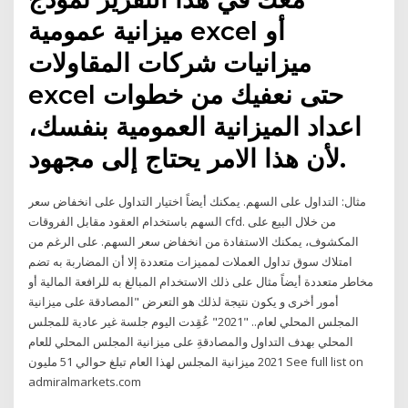
ميزانية عمومية excel أو
ميزانيات شركات المقاولات
excel حتى نعفيك من خطوات
اعداد الميزانية العمومية بنفسك،
لأن هذا الامر يحتاج إلى مجهود.
مثال: التداول على السهم. يمكنك أيضاً اختيار التداول على انخفاض سعر
السهم باستخدام العقود مقابل الفروقات cfd. من خلال البيع على
المكشوف، يمكنك الاستفادة من انخفاض سعر السهم. على الرغم من
امتلاك سوق تداول العملات لمميزات متعددة إلا أن المضاربة به تضم
مخاطر متعددة أيضاً مثال على ذلك الاستخدام المبالغ به للرافعة المالية أو
أمور أخرى و يكون نتيجة لذلك هو التعرض "المصادقة على ميزانية
المجلس المحلي لعام.. "2021" عُقِدت اليوم جلسة غير عادية للمجلس
المحلي بهدف التداول والمصادقةِ على ميزانية المجلس المحلي للعام
2021 ميزانية المجلس لهذا العام تبلغ حوالي 51 مليون See full list on
admiralmarkets.com