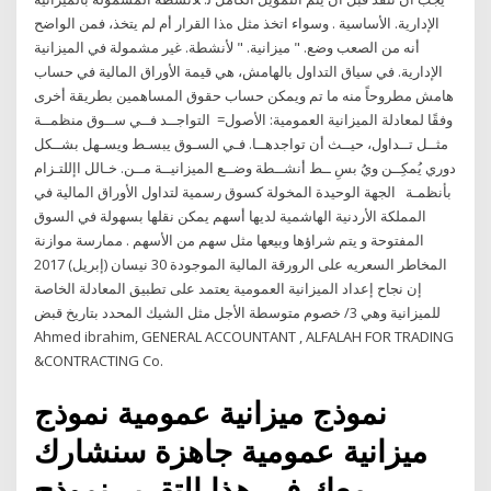
اﻹدارﻳﺔ. اﻷﺳﺎﺳﻴﺔ . وﺳﻮاء اﺗﺨﺬ ﻣﺜﻞ هﺬا اﻟﻘﺮار أم ﻟﻢ ﻳﺘﺨﺬ، ﻓﻤﻦ اﻟﻮاﺿﺢ
أﻧﻪ ﻣﻦ اﻟﺼﻌﺐ وﺿﻊ. " ﻣﻴﺰاﻧﻴﺔ. " ﻷﻧﺸﻄﺔ. ﻏﻴﺮ ﻣﺸﻤﻮﻟﺔ ﻓﻲ اﻟﻤﻴﺰاﻧﻴﺔ
اﻹدارﻳﺔ. في سياق التداول بالهامش، هي قيمة الأوراق المالية في حساب
هامش مطروحاً منه ما تم ويمكن حساب حقوق المساهمين بطريقة أخرى
وفقًا لمعادلة الميزانية العمومية: الأصول= التواجــد فــي ســوق منظمــة
مثــل تــداول، حيــث أن تواجدهــا. فـي السـوق يبسـط ويسـهل بشــكل
دوري يُمكِــن ويُ بسِ ــط أنشــطة وضــع الميزانيــة مــن. خـالل اإللتـزام
بأنظمـة الجهة الوحيدة المخولة كسوق رسمية لتداول الأوراق المالية في
المملكة الأردنية الهاشمية لديها أسهم يمكن نقلها بسهولة في السوق
المفتوحة و يتم شراؤها وبيعها مثل سهم من الأسهم . ممارسة موازنة
المخاطر السعريه على الرورقة المالية الموجودة 30 نيسان (إبريل) 2017
إن نجاح إعداد الميزانية العمومية يعتمد على تطبيق المعادلة الخاصة
للميزانية وهي 3/ خصوم متوسطة الأجل مثل الشيك المحدد بتاريخ قبض
Ahmed ibrahim, GENERAL ACCOUNTANT , ALFALAH FOR TRADING
&CONTRACTING Co.
نموذج ميزانية عمومية نموذج
ميزانية عمومية جاهزة سنشارك
معك في هذا التقرير نموذج