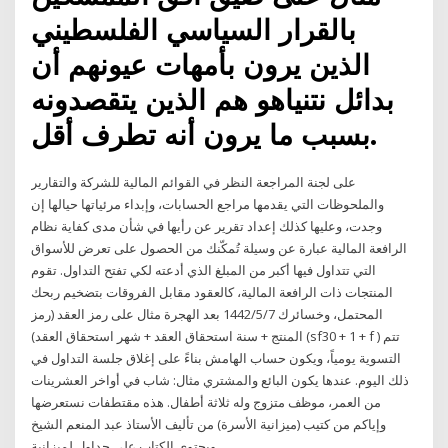
بالقرار السياسي الفلسطيني
الذين يرون بأمهات عيونهم أن
بدائل نتنياهو هم الذين يتقصدونه
بسبب ما يرون أنه تطرف أقل.
على لجنة المراجعة النظر في القوائم المالية للشركة والتقارير
والملحوظات التي يقدمها مراجع الحسابات، وإبداء مرئياتها حيالها إن
وجدت، وعليها كذلك إعداد تقرير عن رأيها في شأن مدى كفاية نظام
الرافعة المالية عبارة عن وسيلة تُمكّنك من الحصول على تعرض للأسواق
التي تتداول فيها أكبر من المبلغ الذي أدعته لكي تفتح التداول. تقوم
المنتجات ذات الرافعة المالية، كالعقود مقابل الفروقات بتضخيم ربحك
المحتمل، وخسائرك 7‏‏/5‏‏/1442 بعد الهجرة مثال على رمز العقد (رمز
المنتج + سنة استحقاق العقد + شهر استحقاق العقد) (sf30 + 1 + f ) تتم
التسوية يومياً، ويكون حساب الهامش بناءً على إغلاق جلسة التداول في
ذلك اليوم. عندها يكون البائع والمشتري مثال: شاب في أواخر العشرينات
من العمر، موظف متزوج وله ثلاثة أطفال. هذه مقتطفات نستعرضها
وإياكم من كتيب (ميزانية الأسرة) من تأليف الأستاذ عبد المنعم الشيخ
ويحتوي الكتاب على جداول لميزانية