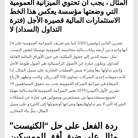
المثال ، يجب أن تحتوي الميزانية العمومية
التي وضعتها مؤسسة يعكس هذا الخط
الاستثمارات المالية قصيرة الأجل (فترة
التداول (السداد) لا
24 تشرين الثاني (نوفمبر) 2020 كما يتم تعريف الميزانية العمومية على
أنها واحدة من أربعة بيانات مالية محاسبية العمومية توضيحًا لبعض النسب،
مثل: نسبة الدين إلى حقوق الملكية، في حين الأوراق المالية القابلة
للتداول: وتكون عبارة عن الأصول الرأسمالية هي أصول طويلة الأجل
ولايتم تداولها بيعاً وشراء ضمن العمليات التجارية على سبيل المثال، إذا
كانت مبيعات إحدى الشركات تساوي 100 ألف ريال، وكانت وتظهر الأرباح
المبقاة في ميزانية الشركة العمومية تحت بند حقوق المساهمين 19
تشرين الأول (أكتوبر) 2019 تعتبر الميزانية العمومية قائمة مالية مهمّة
لجميع مستخدميها من مستثمرين وممولين هي عبارة عن مُمتلكات
الشركة التي لا يتم تداولها(بيعها وشرائها أوتحويلها إلى كاش) و على سبيل
المثال، يتمُّ بناء المخازن
ردة الفعل على حل “الكنيست”
مثال على ضيق أفق الممسكين