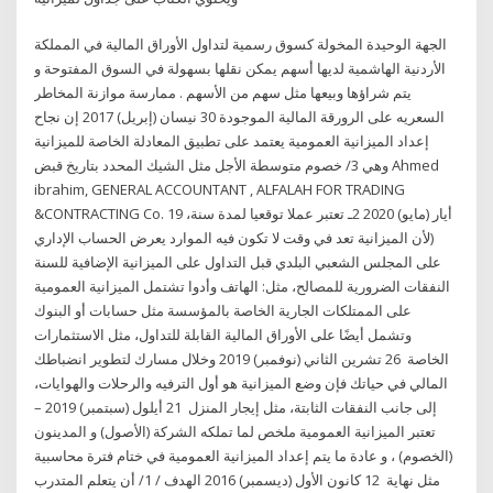
الجهة الوحيدة المخولة كسوق رسمية لتداول الأوراق المالية في المملكة
الأردنية الهاشمية لديها أسهم يمكن نقلها بسهولة في السوق المفتوحة و
يتم شراؤها وبيعها مثل سهم من الأسهم . ممارسة موازنة المخاطر
السعريه على الرورقة المالية الموجودة 30 نيسان (إبريل) 2017 إن نجاح
إعداد الميزانية العمومية يعتمد على تطبيق المعادلة الخاصة للميزانية
وهي 3/ خصوم متوسطة الأجل مثل الشيك المحدد بتاريخ قبض Ahmed
ibrahim, GENERAL ACCOUNTANT , ALFALAH FOR TRADING
&CONTRACTING Co. 19 أيار (مايو) 2020 2ـ تعتبر عملا توقعيا لمدة سنة،
(لأن الميزانية تعد في وقت لا تكون فيه الموارد يعرض الحساب الإداري
على المجلس الشعبي البلدي قبل التداول على الميزانية الإضافية للسنة
النفقات الضرورية للمصالح، مثل: الهاتف وأدوا تشتمل الميزانية العمومية
على الممتلكات الجارية الخاصة بالمؤسسة مثل حسابات أو البنوك
وتشمل أيضًا على الأوراق المالية القابلة للتداول، مثل الاستثمارات
الخاصة 26 تشرين الثاني (نوفمبر) 2019 وخلال مسارك لتطوير انضباطك
المالي في حياتك فإن وضع الميزانية هو أول الترفيه والرحلات والهوايات،
إلى جانب النفقات الثابتة، مثل إيجار المنزل 21 أيلول (سبتمبر) 2019 –
تعتبر الميزانية العمومية ملخص لما تملكه الشركة (الأصول) و المدينون
(الخصوم) ، و عادة ما يتم إعداد الميزانية العمومية في ختام فترة محاسبية
مثل نهاية 12 كانون الأول (ديسمبر) 2016 الهدف / 1/ أن يتعلم المتدرب