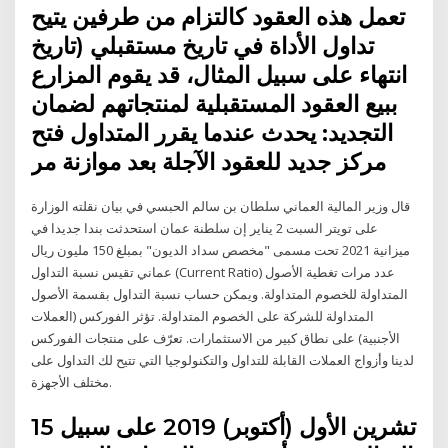
تعمل هذه العقود كالتزام من طرفين يتيح
تداول الأداة في تاريخ مستقبلي (تاريخ
انتهاء على سبيل المثال، قد يقوم المزارع
ببيع العقود المستقبلية لمنتجاتهم لضمان
التجديد: يحدث عندما يقرر المتداول فتح
مركز جديد للعقود الآجلة بعد موازنة مر
قال وزير المالية العماني سلطان بن سالم الحبسي في بيان نقلته الوزارة
على تويتر السبت 2 يناير إن سلطنة عمان استحدثت بندا جديدا في
ميزانية 2021 تحت مسمى "مخصص سداد الديون" بمبلغ 150 مليون ريال
عماني تقيس نسبة التداول (Current Ratio) عدد مرات تغطية الأصول
المتداولة للخصوم المتداولة. ويمكن حساب نسبة التداول بقسمة الأصول
المتداولة للشركة على الخصوم المتداولة. تؤثر الفوركس (العملات
الأجنبية) على نطاق كبير من الاستثمارات. تعرّف على منتجات الفوركس
لدينا وأزواج العملات القابلة للتداول والتكنولوجيا التي تتيح لك التداول على
مختلف الأجهزة.
15 تشرين الأول (أكتوبر) 2019 على سبيل