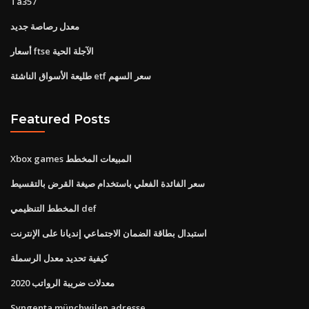
Ta357
معدل رصاصة جديد
أسعار ftse الآجلة الحية
طليعة الأسواق الناشئة etf سعر السهم
Featured Posts
Xbox games المبيعات المخطط
سعر الفائدة الفعلي باستخدام صيغة القرض بالتقسيط
المخطط التنظيمي def
استبدال بطاقة الضمان الاجتماعي إنديانا على الإنترنت
كيفية تحديد معدل الرسملة
معدلات ضريبة الرواتب 2020
Syngenta münchwilen adresse