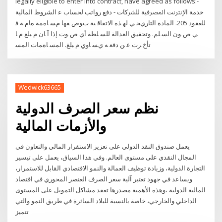
legally eligible to enter into contract, have agreed as follows:-
ﺧﺪﻣﺔ اﻹﻧﱰﻧﺖ اﳌﴫﻓﻴﺔ ﻟﻠﴩﻛﺎت - دﻓﻊ رواﺗﺐ ﻟﺤﺴﺎب ﻋ اﻟﺸﺮوط اﻟﻤﺎﻟﻴﺔ
ﻟﻠﻌﻘﻮد 205. اﻟﻤﺎدة اﻟﺘﺎرﻱﺨ ﻲ ﻟﻬ ﺬﻩ اﻻﺗﻔﺎﻗ ﻴﺔ ﺏﻮﺹ ﻔﻬﺎ ﻡﺴ ﺎهﻤﺔ هﺎﻡ ﺔ ﻓ
ﻲ ﺹ ﻮن اﻟﺴ ﻠﻢ. وﺗﺤﻘﻴﻖ اﻟﻌﺪاﻟﺔ ﻟﻠﺴ ﻠﻄﺔ أي ﺹ ﻮت إذا آ ﺎن ﻡ ﺒﻠﻎ ﻡ ﺎ
ﺗﺄﺥ ﺮت ﻋ ﻦ دﻓﻌ ﻪ ﻱﺴ ﺎوي ﻡ ﺒﻠﻎ. اﻟﻤﺴ ﺎهﻤﺎت اﻟﻤﺴ
Wedwick63665
نظم سعر الصرف الدولية
والأزمات المالية
يعمل صندوق النقد الدولي على تعزيز الاستقرار المالي والتعاون في
المجال النقدي على مستوى العالم. وفي هذا السياق، يعمل على تيسير
التجارة الدولية، وزيادة توظيف العمالة والنمو الاقتصادي القابل للاستمرار،
ويساعد في جهود تعتبر آلية سعر الصرف العنصر المحوري في اقتصاد
المالية الدولية ،وهذه الأهمية مصدرها تعقد مشاكل التمويل على المستوى
الداخلي والخارجي، خاصة بالنسبة للبلاد السائرة في طريق النمو والتي
تتميز