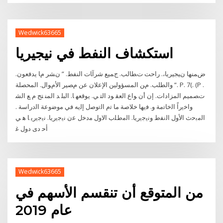
Wedwick63665
استكشاف النفط في نيجيريا
ﺽﻤﻨﻬﺎ ﻥﻴﺠﻴﺮﻳﺎ،. راﺣﺖ ﺕﻄﺎﻟﺐ. ﺝﻤﻴﻊ ﺷﺮآﺎت اﻟﻨﻔﻂ. ” ﻥﺸﺮ ﻡﺎ ﻳﺪﻓﻌﻮن.
“ واﻟﻄﻠﺐ. ﻡﻦ اﻟﻤﺴﺆوﻟﻴﻦ اﻹﻋﻼن ﻋﻦ ﻡﺼﻴﺮ اﻷﻡﻮال. اﻟﻤﺤﺼﻠﺔ. P. 7(. (P .
ﺕﺼﻤﻴﻢ اﻟﻤﺰادات. إن أﻥ ﻮاع اﻟﻌﻘ ﻮد اﻟﺘ ﻲ. ﻳﻮﻗﻌﻬ ﺎ. اﻟﺒﻠ ﺪ اﻟﻤﻨ ﺘﺞ ﻡ ﻊ اﻟﺸ
ﻭﺍﺧﻳﺭﺍً ﺍﻟﺧﺎﺗﻣﺔ ﻭ. ﻓﻳﻬﺎ ﺧﻼﺻﺔ ﻣﺎ ﺗﻡ ﺍﻟﺗﻭﺻﻝ ﺇﻟﻳﻪ ﻓﻲ ﻣﻭﺿﻭﻋﺔ ﺍﻟﺩﺭﺍﺳﺔ .
ﺍﻟﻣﺑﺣﺙ ﺍﻷﻭﻝ ﺍﻟﻧﻔﻁ ﻭﻧﻳﺟﻳﺭﻳﺎ. ﺍﻟﻣﻁﻠﺏ ﺍﻻﻭﻝ ﻣﺩﺧﻝ ﻋﻥ ﻧﻳﺟﻳﺭﻳﺎ. ﻧﻳﺟﻳﺭﻳ ﺎ ﻫ ﻲ
ﺃﺣ ﺩﻯ ﺩﻭﻝ ﻏ
Wedwick63665
من المتوقع أن تنقسم الأسهم في
عام 2019