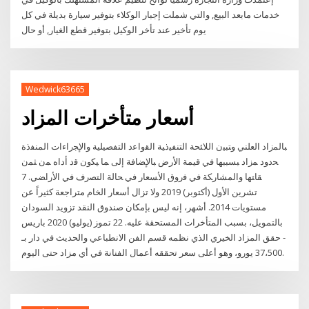
خدمات مابعد البيع, والتي شملت إجبار الوكلاء بتوفير سيارة بديلة في كل
يوم تأخير عند تأخر الوكيل بتوفير قطع الغيار, أو حال
Wedwick63665
أسعار متأخرات المزاد
ﺒﺎﻟﻤﺯﺍﺩ ﺍﻟﻌﻠﻨﻲ ﻭﺘﺒﻴﻥ ﺍﻟﻼﺌﺤﺔ ﺍﻟﺘﻨﻔﻴﺫﻴﺔ ﺍﻟﻘﻭﺍﻋﺩ ﺍﻟﺘﻔﺼﻴﻠﻴﺔ ﻭﺍﻹﺠﺭﺍﺀﺍﺕ ﺍﻟﻤﻨﻔﺫﺓ
ﺤﺩﻭﺩ ﻤﺯﺍﺩ ﺒﺴﺒﺒﻬﺎ ﻓﻲ ﻗﻴﻤﺔ ﺍﻷﺭﺽ ﺒﺎﻹﻀﺎﻓﺔ ﺇﻟﻰ ﻤﺎ ﻴﻜﻭﻥ ﻗﺩ ﺃﺩﺍﻩ ﻤﻥ ﺜﻤﻥ
ﻘﺎﺘﻬﺎ ﻭﺍﻟﻤﺸﺎﺭﻜﺔ ﻓﻲ ﻓﺭﻭﻕ ﺍﻷﺴﻌﺎﺭ ﻓﻲ ﺤﺎﻟﺔ ﺍﻟﺘﺼﺭﻑ ﻓﻲ ﺍﻷﺭﺍﻀﻲ. 7
تشرين الأول (أكتوبر) 2019 ولا تزال أسعار الخام متراجعة كثيراً عن
مستويات 2014. أشهر، إنه ليس بإمكان صندوق النقد تزويد السودان
بالتمويل، بسبب المتأخرات المستحقة عليه. 22 تموز (يوليو) 2020 باريس
- حقق المزاد الخيري الذي نظمه قسم الفن الانطباعي والحديث في دار بـ
37،500 يورو، وهو أعلى سعر تحققه أعمال الفنانة في أي مزاد حتى اليوم.