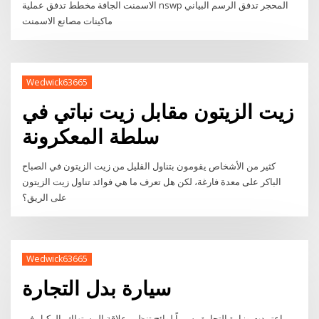
الاسمنت الجافة مخطط تدفق عملية nswp المحجر تدفق الرسم البياني
ماكينات مصانع الاسمنت
Wedwick63665
زيت الزيتون مقابل زيت نباتي في
سلطة المعكرونة
كثير من الأشخاص يقومون بتناول القليل من زيت الزيتون في الصباح
الباكر على معدة فارغة، لكن هل تعرف ما هي فوائد تناول زيت الزيتون
على الريق؟
Wedwick63665
سيارة بدل التجارة
إعتمدت وزارة التجارة رسمياً لوائح تنظيم علاقة المستهلك بالوكيل في