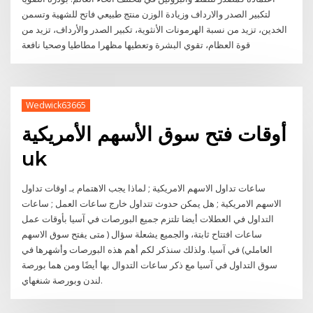
لتكبير الصدر والارداف وزيادة الوزن منتج طبيعي فاتح للشهية وتسمن
الخدين، تزيد من نسبة الهرمونات الأنثوية، تكبير الصدر والأرداف، تزيد من
قوة العظام، تقوي البشرة وتعطيها مظهرا مطاطيا وصحيا نافعة
Wedwick63665
أوقات فتح سوق الأسهم الأمريكية
uk
ساعات تداول الاسهم الامريكية ; لماذا يجب الاهتمام بـ اوقات تداول
الاسهم الامريكية ; هل يمكن حدوث تتداول خارج ساعات العمل ; ساعات
التداول في العطلات أيضا تلتزم جميع البورصات في آسيا بأوقات عمل
ساعات افتتاح ثابتة، والجميع يشعلة سؤال ( متى يفتح سوق الاسهم
العاملي) في آسيا. ولذلك سنذكر لكم أهم هذه البورصات وأشهرها في
سوق التداول في آسيا مع ذكر ساعات التدوال بها أيضًا ومن هما بورصة
لندن وبورصة شنغهاي.