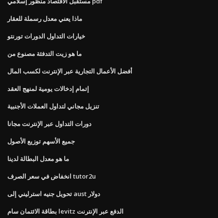
مستقبل الاقتصاد منظور إسلامي pdf
ماذا يعني معدل رسملة للعقار
خيارات التداول الدورات تورنتو
ما هو زيت التدفئة مصنوع من
أفضل الأعمال التجارية عبر الإنترنت لكسب المال
إتمام إدخالات يومية لمنهج العقد
تنزيل مجاني لتداول العملات الأجنبية
دورات التداول عبر الإنترنت مجانا
جميع الأسهم توزيع الأصول
ما هو معدل البطالة لدينا
انخفاض في سعر الصرف tutor2u
تحويل جنيه استرليني إلى aust دولار
بطاقة الائتمان سام levitz الدفع عبر الإنترنت