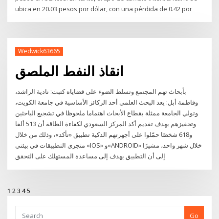
ubica en 20.03 pesos por dólar, con una pérdida de 0.42 por
Wedwick63665
انقاذ النفط الملصق
بأبحاث تهم المجتمع وتسلط الضوء على قضاياه كتبت: نادية الراشد،
وفاطمة أبل: يعد البحث العلمي أحد الركائز الأساسية في جامعة الكويت،
وتولي الجامعة ممثلة بقطاع الأبحاث اهتماما ملحوظا في تشجيع الباحثين
وتحفيزهم بهدف تقديم أكد المركز السعودي لكفاءة الطاقة أن 513 ألفا
و618 شخصًا حمّلوا على أجهزتهم الذكية تطبيق «تأكد»، وذلك من خلال
متجري التطبيقات في بيئتي «IOS» و«ANDROID» خلال شهر واحد، مشيرًا
إلى أن التطبيق يهدف إلى مساعدة المستهلك على التحقق
1
2
3
4
5
Go