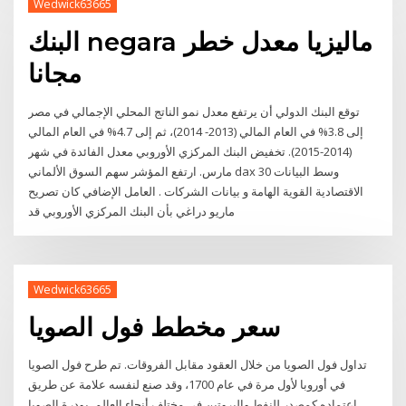
Wedwick63665
البنك negara ماليزيا معدل خطر
مجانا
توقع البنك الدولي أن يرتفع معدل نمو الناتج المحلي الإجمالي في مصر
إلى 3.8% في العام المالي (2013- 2014)، ثم إلى 4.7% في العام المالي
(2014-2015). تخفيض البنك المركزي الأوروبي معدل الفائدة في شهر
مارس. ارتفع المؤشر سهم السوق الألماني dax 30 وسط البيانات
الاقتصادية القوية الهامة و بيانات الشركات . العامل الإضافي كان تصريح
ماريو دراغي بأن البنك المركزي الأوروبي قد
Wedwick63665
سعر مخطط فول الصويا
تداول فول الصويا من خلال العقود مقابل الفروقات. تم طرح فول الصويا
في أوروبا لأول مرة في عام 1700، وقد صنع لنفسه علامة عن طريق
اعتماده كمصدر للنفط والبروتين في مختلف أنحاء العالم. بودرة الصويا