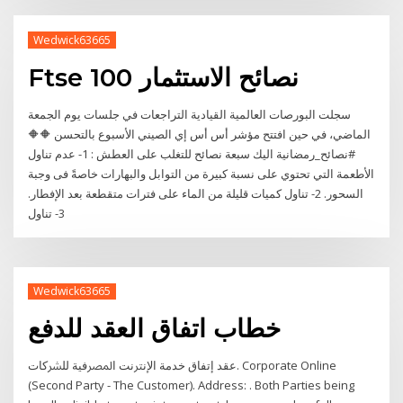
Wedwick63665
Ftse 100 نصائح الاستثمار
سجلت البورصات العالمية القيادية التراجعات في جلسات يوم الجمعة
الماضي، في حين افتتح مؤشر أس أس إي الصيني الأسبوع بالتحسن 🔶️🔶️
#نصائح_رمضانية اليك سبعة نصائح للتغلب على العطش : 1- عدم تناول
الأطعمة التي تحتوي على نسبة كبيرة من التوابل والبهارات خاصةً فى وجبة
السحور. 2- تناول كميات قليلة من الماء على فترات متقطعة بعد الإفطار.
3- تناول
Wedwick63665
خطاب اتفاق العقد للدفع
ﻋﻘﺪ إﺗﻔﺎق ﺧﺪﻣﺔ اﻹﻧﱰﻧﺖ اﳌﴫﻓﻴﺔ ﻟﻠﴩﻛﺎت. Corporate Online
(Second Party - The Customer). Address: . Both Parties being