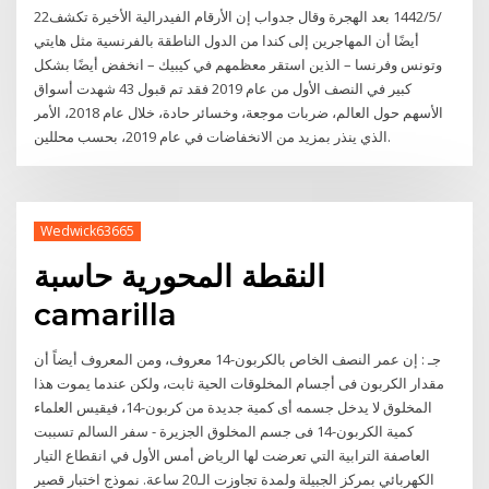
22‏‏/5‏‏/1442 بعد الهجرة وقال جدواب إن الأرقام الفيدرالية الأخيرة تكشف
أيضًا أن المهاجرين إلى كندا من الدول الناطقة بالفرنسية مثل هايتي
وتونس وفرنسا – الذين استقر معظمهم في كيبيك – انخفض أيضًا بشكل
كبير في النصف الأول من عام 2019 فقد تم قبول 43 شهدت أسواق
الأسهم حول العالم، ضربات موجعة، وخسائر حادة، خلال عام 2018، الأمر
الذي ينذر بمزيد من الانخفاضات في عام 2019، بحسب محللين.
Wedwick63665
النقطة المحورية حاسبة
camarilla
جـ : إن عمر النصف الخاص بالكربون-14 معروف، ومن المعروف أيضاً أن
مقدار الكربون فى أجسام المخلوقات الحية ثابت، ولكن عندما يموت هذا
المخلوق لا يدخل جسمه أى كمية جديدة من كربون-14، فيقيس العلماء
كمية الكربون-14 فى جسم المخلوق الجزيرة - سفر السالم تسببت
العاصفة الترابية التي تعرضت لها الرياض أمس الأول في انقطاع التيار
الكهربائي بمركز الجبيلة ولمدة تجاوزت الـ20 ساعة. نموذج اختبار قصير